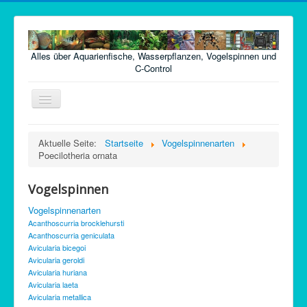
Alles über Aquarienfische, Wasserpflanzen, Vogelspinnen und
C-Control
Navigation
an/aus
Home
Aktuelle Seite:
Startseite
Vogelspinnenarten
Poecilotheria ornata
Fische
Pflanzen
Vogelspinnen
Futter
Vogelspinnenarten
Acanthoscurria brocklehursti
Technik
Acanthoscurria geniculata
Avicularia bicegoi
Krankheiten
Avicularia geroldi
Vogelspinnen
Avicularia huriana
Avicularia laeta
Argentinische Waldschaben
Avicularia metallica