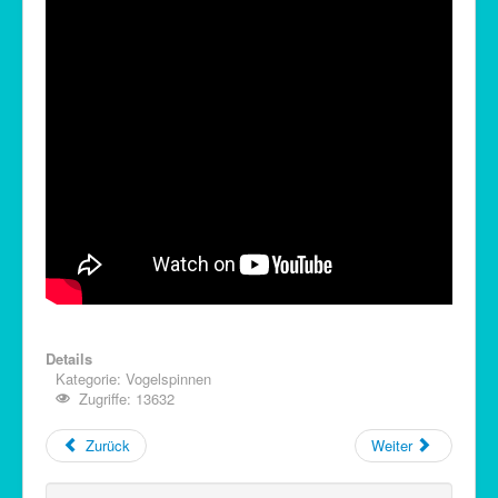
Details
Kategorie:
Vogelspinnen
Zugriffe: 13632
Zurück
Weiter