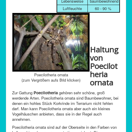
Lebensweise
baumbewohnend
Luftfeuchte
60 - 90 %
Haltung
von
Poecilot
heria
Poecilotheria ornata
(zum Vergrößern aufs Bild klicken)
ornata
Zur Gattung
Poecilotheria
gehören sehr schöne, groß
werdende Arten. Poecilotheria ornata sind Baumbewohner
,
bei
denen ein hohles Stück Korkrinde im Terrarium nicht fehlen
darf. Man kann Poecilotheria ornata aber auch ein kleines
Vogelhäuschen anbieten, dass sie in der Regel auch
annehmen.
Poecilotheria ornata sind auf der Oberseite in den Farben von