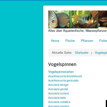
Alles über Aquarienfische, Wasserpflanze
Home
Fische
Pflanzen
Futte
Aktuelle Seite:
Startseite
Vogelspi
Vogelspinnen
Vogelspinnenarten
Acanthoscurria brocklehursti
Acanthoscurria geniculata
Avicularia bicegoi
Avicularia geroldi
Avicularia huriana
Avicularia laeta
Avicularia metallica
Avicularia minatrix