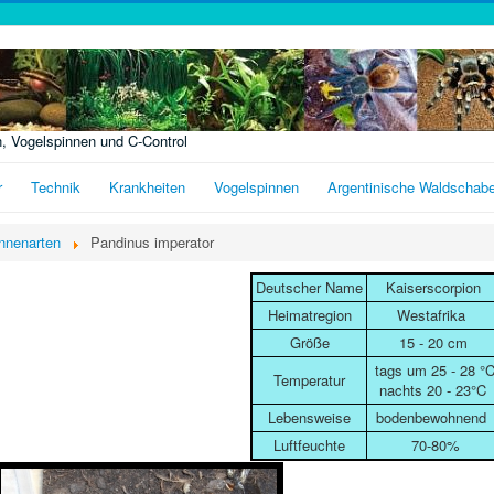
n, Vogelspinnen und C-Control
r
Technik
Krankheiten
Vogelspinnen
Argentinische Waldschab
nnenarten
Pandinus imperator
Deutscher Name
Kaiserscorpion
Heimatregion
Westafrika
Größe
15 - 20 cm
tags um 25 - 28 °
Temperatur
nachts 20 - 23°C
Lebensweise
bodenbewohnend
Luftfeuchte
70-80%