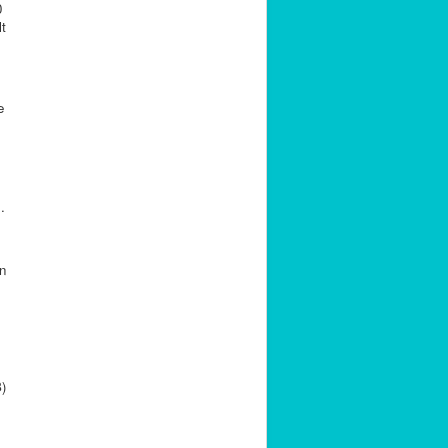
0
t
e
.
en
)