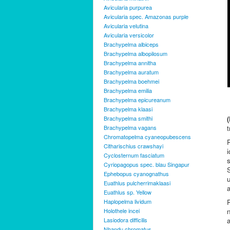
Avicularia purpurea
Avicularia spec. Amazonas purple
Avicularia velutina
Avicularia versicolor
Brachypelma albiceps
Brachypelma albopilosum
Brachypelma annitha
Brachypelma auratum
Brachypelma boehmei
Brachypelma emilia
Brachypelma epicureanum
Brachypelma klaasi
Brachypelma smithi
Brachypelma vagans
t
Chromatopelma cyaneopubescens
Citharischius crawshayi
i
Cyclosternum fasciatum
s
Cyriopagopus spec. blau Singapur
Ephebopus cyanognathus
u
Euathlus pulcherrimaklaasi
a
Euathlus sp. Yellow
Haplopelma lividum
Holothele incei
Lasiodora difficilis
Nhandu chromatus