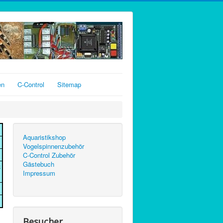
en
C-Control
Sitemap
Aquaristikshop
Vogelspinnenzubehör
C-Control Zubehör
Gästebuch
C
Impressum
Besucher