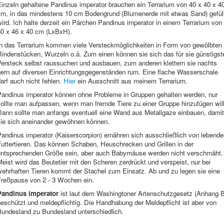
inzeln gehaltene Pandinus imperator brauchen ein Terrarium von 40 x 40 x 4
cm, in das mindestens 10 cm Bodengrund (Blumenerde mit etwas Sand) gefüll
ird. Ich halte derzeit ein Pärchen Pandinus imperator in einem Terrarium von
80 x 46 x 40 cm (LxBxH).
In das Terrarium kommen viele Versteckmöglichkeiten in Form von gewölbten
Rindenstücken, Wurzeln o.ä. Zum einen können sie sich das für sie günstigst
Versteck selbst raussuchen und ausbauen, zum anderen klettern sie nachts
gern auf diversen Einrichtungsgegenständen rum. Eine flache Wasserschale
arf auch nicht fehlen.
Hier
ein Ausschnitt aus meinem Terrarium.
Pandinus imperator können ohne Probleme in Gruppen gehalten werden, nur
sollte man aufpassen, wenn man fremde Tiere zu einer Gruppe hinzufügen will
Dann sollte man anfangs eventuell eine Wand aus Metallgaze einbauen, damit
sie sich aneinander gewöhnen können.
andinus imperator (Kaiserscorpion) ernähren sich ausschließlich von lebend
Futtertieren. Das können Schaben, Heuschrecken und Grillen in der
entsprechenden Größe sein, aber auch Babymäuse werden nicht verschmäht.
eist wird das Beutetier mit den Scheren zerdrückt und verspeist, nur bei
wehrhaften Tieren kommt der Stachel zum Einsatz. Ab und zu legen sie eine
Freßpause von 2 - 3 Wochen ein.
Pandinus imperator
ist laut dem Washingtoner Artenschutzgesetz (Anhang B
eschützt und meldepflichtig. Die Handhabung der Meldepflicht ist aber von
Bundesland zu Bundesland unterschiedlich.