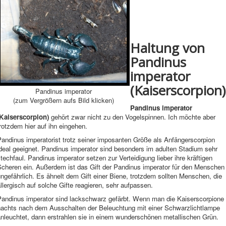
Haltung von
Pandinus
imperator
(Kaiserscorpion)
Pandinus imperator
(zum Vergrößern aufs Bild klicken)
Pandinus imperator
(Kaiserscorpion)
gehört zwar nicht zu den Vogelspinnen. Ich möchte aber
rotzdem hier auf ihn eingehen.
Pandinus imperator
ist trotz seiner imposanten Größe als Anfängerscorpion
deal geeignet. Pandinus imperator sind besonders im adulten Stadium sehr
techfaul. Pandinus imperator setzen zur Verteidigung lieber ihre kräftigen
Scheren ein. Außerdem ist das Gift der Pandinus imperator für den Menschen
ngefährlich. Es ähnelt dem Gift einer Biene, trotzdem sollten Menschen, die
llergisch auf solche Gifte reagieren, sehr aufpassen.
Pandinus imperator sind lackschwarz gefärbt. Wenn man die Kaiserscorpione
nachts nach dem Ausschalten der Beleuchtung mit einer Schwarzlichtlampe
anleuchtet, dann erstrahlen sie in einem wunderschönen metallischen Grün.