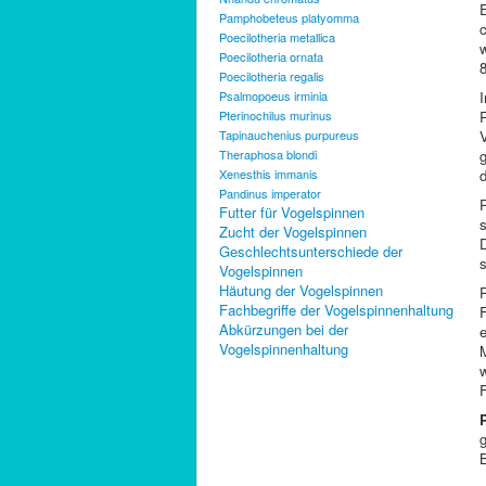
E
Pamphobeteus platyomma
Poecilotheria metallica
w
Poecilotheria ornata
Poecilotheria regalis
Psalmopoeus irminia
Pterinochilus murinus
Tapinauchenius purpureus
Theraphosa blondi
Xenesthis immanis
d
Pandinus imperator
Futter für Vogelspinnen
Zucht der Vogelspinnen
Geschlechtsunterschiede der
Vogelspinnen
Häutung der Vogelspinnen
P
Fachbegriffe der Vogelspinnenhaltung
Abkürzungen bei der
Vogelspinnenhaltung
M
g