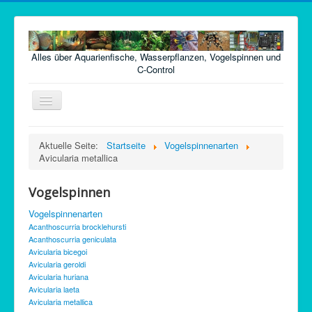
Alles über Aquarienfische, Wasserpflanzen, Vogelspinnen und
C-Control
Navigation
an/aus
Home
Aktuelle Seite:
Startseite
Vogelspinnenarten
Avicularia metallica
Fische
Pflanzen
Vogelspinnen
Futter
Vogelspinnenarten
Acanthoscurria brocklehursti
Technik
Acanthoscurria geniculata
Avicularia bicegoi
Krankheiten
Avicularia geroldi
Vogelspinnen
Avicularia huriana
Avicularia laeta
Argentinische Waldschaben
Avicularia metallica