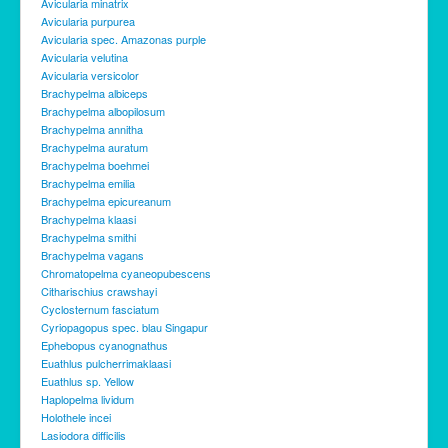
Avicularia minatrix
C-Control
Avicularia purpurea
Avicularia spec. Amazonas purple
Sitemap
Avicularia velutina
Avicularia versicolor
Brachypelma albiceps
Brachypelma albopilosum
Brachypelma annitha
Brachypelma auratum
Brachypelma boehmei
Brachypelma emilia
Brachypelma epicureanum
Brachypelma klaasi
Brachypelma smithi
Brachypelma vagans
Chromatopelma cyaneopubescens
Citharischius crawshayi
Cyclosternum fasciatum
Cyriopagopus spec. blau Singapur
Ephebopus cyanognathus
Euathlus pulcherrimaklaasi
Euathlus sp. Yellow
Haplopelma lividum
Holothele incei
Lasiodora difficilis