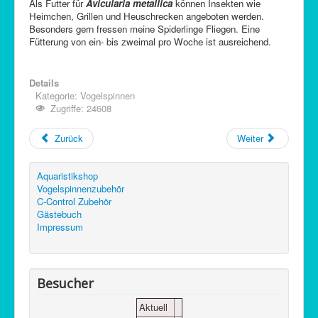
Als Futter für
Avicularia metallica
können Insekten wie
Heimchen, Grillen und Heuschrecken angeboten werden.
Besonders gern fressen meine Spiderlinge Fliegen. Eine
Fütterung von ein- bis zweimal pro Woche ist ausreichend.
Details
Kategorie:
Vogelspinnen
Zugriffe: 24608
Zurück
Weiter
Aquaristikshop
Vogelspinnenzubehör
C-Control Zubehör
Gästebuch
Impressum
Besucher
Aktuell