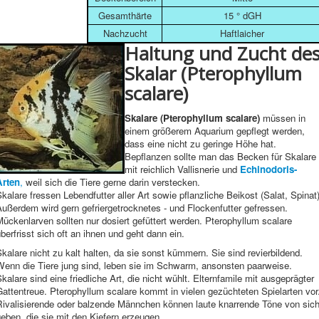
Gesamthärte
15 ° dGH
Nachzucht
Haftlaicher
Haltung und Zucht de
Skalar (Pterophyllum
scalare)
Skalare (Pterophyllum scalare)
müssen in
einem größerem Aquarium gepflegt werden,
dass eine nicht zu geringe Höhe hat.
Bepflanzen sollte man das Becken für Skalare
mit reichlich Vallisnerie und
Echinodoris-
Arten
,
weil sich die Tiere gerne darin verstecken.
kalare fressen Lebendfutter aller Art sowie pflanzliche Beikost (Salat, Spinat)
ußerdem wird gern gefriergetrocknetes - und Flockenfutter gefressen.
ückenlarven sollten nur dosiert gefüttert werden. Pterophyllum scalare
berfrisst sich oft an ihnen und geht dann ein.
kalare nicht zu kalt halten, da sie sonst kümmern. Sie sind revierbildend.
Wenn die Tiere jung sind, leben sie im Schwarm, ansonsten paarweise.
kalare sind eine friedliche Art, die nicht wühlt. Elternfamile mit ausgeprägter
attentreue. Pterophyllum scalare kommt in vielen gezüchteten Spielarten vor
Rivalisierende oder balzende Männchen können laute knarrende Töne von sic
eben, die sie mit den Kiefern erzeugen.