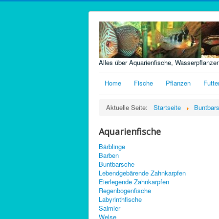
Alles über Aquarienfische, Wasserpflanze
Home
Fische
Pflanzen
Futte
Aktuelle Seite:
Startseite
Buntbar
Aquarienfische
Bärblinge
Barben
Buntbarsche
Lebendgebärende Zahnkarpfen
Eierlegende Zahnkarpfen
Regenbogenfische
Labyrinthfische
Salmler
Welse