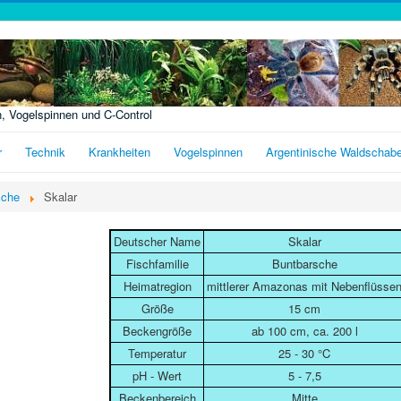
n, Vogelspinnen und C-Control
r
Technik
Krankheiten
Vogelspinnen
Argentinische Waldschab
sche
Skalar
Deutscher Name
Skalar
Fischfamilie
Buntbarsche
Heimatregion
mittlerer Amazonas mit Nebenflüsse
Größe
15 cm
Beckengröße
ab 100 cm, ca. 200 l
Temperatur
25 - 30 °C
pH - Wert
5 - 7,5
Beckenbereich
Mitte