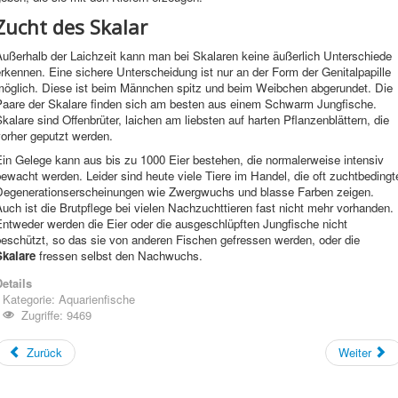
Zucht des Skalar
Außerhalb der Laichzeit kann man bei Skalaren keine äußerlich Unterschiede
rkennen. Eine sichere Unterscheidung ist nur an der Form der Genitalpapille
möglich. Diese ist beim Männchen spitz und beim Weibchen abgerundet.
Die
Paare der Skalare finden sich am besten aus einem Schwarm Jungfische.
kalare sind Offenbrüter, laichen am liebsten auf harten Pflanzenblättern, die
vorher geputzt werden.
in Gelege kann aus bis zu 1000 Eier bestehen, die normalerweise intensiv
ewacht werden. Leider sind heute viele Tiere im Handel, die oft zuchtbedingt
Degenerationserscheinungen wie Zwergwuchs und blasse Farben zeigen.
uch ist die Brutpflege bei vielen Nachzuchttieren fast nicht mehr vorhanden.
Entweder werden die Eier oder die ausgeschlüpften Jungfische nicht
beschützt, so das sie von anderen Fischen gefressen werden, oder die
Skalare
fressen selbst den Nachwuchs.
etails
Kategorie:
Aquarienfische
Zugriffe: 9469
Zurück
Weiter