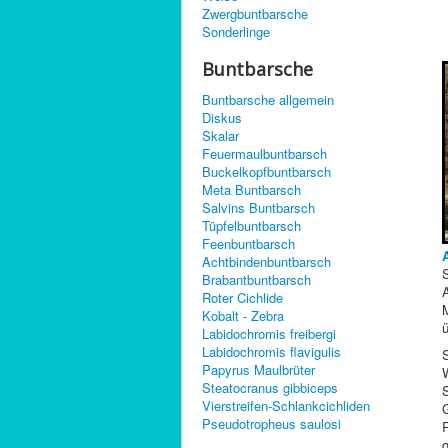
Zwergbuntbarsche
Sonderlinge
Buntbarsche
Buntbarsche allgemein
Diskus
Skalar
Feuermaulbuntbarsch
Buckelkopfbuntbarsch
Meta Buntbarsch
Salvins Buntbarsch
Tüpfelbuntbarsch
Feenbuntbarsch
Achtbindenbuntbarsch
S
Brabantbuntbarsch
A
Roter Cichlide
M
Kobalt - Zebra
ü
Labidochromis freibergi
Labidochromis flavigulis
S
Papyrus Maulbrüter
Steatocranus gibbiceps
S
Vierstreifen-Schlankcichliden
G
Pseudotropheus saulosi
g