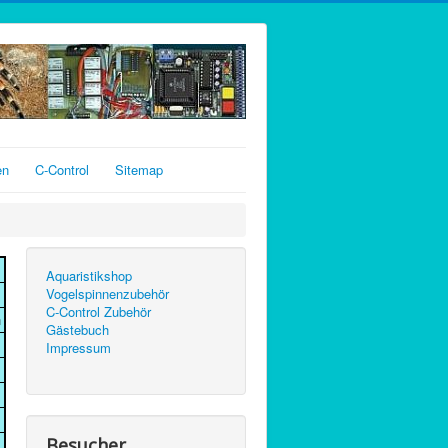
en
C-Control
Sitemap
Aquaristikshop
Vogelspinnenzubehör
C-Control Zubehör
n
Gästebuch
Impressum
Besucher