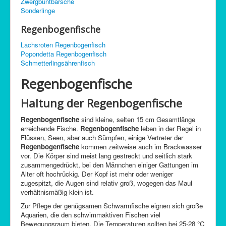
Zwergbuntbarsche
C-Control
Sonderlinge
Sitemap
Regenbogenfische
Lachsroten Regenbogenfisch
Popondetta Regenbogenfisch
Schmetterlingsährenfisch
Regenbogenfische
Haltung der Regenbogenfische
Regenbogenfische
sind kleine, selten 15 cm Gesamtlänge
erreichende Fische.
Regenbogenfische
leben in der Regel in
Flüssen, Seen, aber auch Sümpfen, einige Vertreter der
Regenbogenfische
kommen zeitweise auch im Brackwasser
vor. Die Körper sind meist lang gestreckt und seitlich stark
zusammengedrückt, bei den Männchen einiger Gattungen im
Alter oft hochrückig. Der Kopf ist mehr oder weniger
zugespitzt, die Augen sind relativ groß, wogegen das Maul
verhältnismäßig klein ist.
Zur Pflege der genügsamen Schwarmfische eignen sich große
Aquarien, die den schwimmaktiven Fischen viel
Bewegungsraum bieten. Die Temperaturen sollten bei 25-28 °C