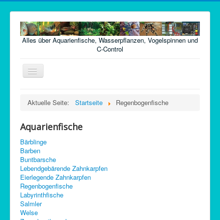
Alles über Aquarienfische, Wasserpflanzen, Vogelspinnen und
C-Control
Navigation
an/aus
Home
Aktuelle Seite:
Startseite
Regenbogenfische
Fische
Aquarienfische
Pflanzen
Bärblinge
Futter
Barben
Buntbarsche
Technik
Lebendgebärende Zahnkarpfen
Eierlegende Zahnkarpfen
Krankheiten
Regenbogenfische
Labyrinthfische
Vogelspinnen
Salmler
Argentinische Waldschaben
Welse