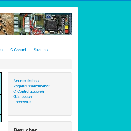
en
C-Control
Sitemap
e
Aquaristikshop
Vogelspinnenzubehör
C-Control Zubehör
Gästebuch
Impressum
Besucher