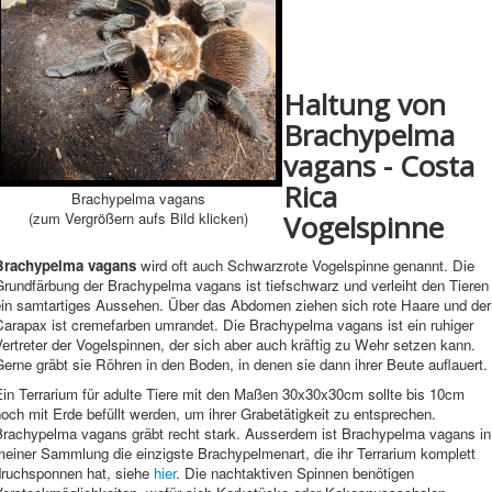
Haltung von
Brachypelma
vagans - Costa
Rica
Brachypelma vagans
(zum Vergrößern aufs Bild klicken)
Vogelspinne
Brachypelma vagans
wird oft auch Schwarzrote Vogelspinne genannt. Die
Grundfärbung der Brachypelma vagans ist tiefschwarz und verleiht den Tieren
ein samtartiges Aussehen. Über das Abdomen ziehen sich rote Haare und der
Carapax ist cremefarben umrandet. Die Brachypelma vagans ist ein ruhiger
ertreter der Vogelspinnen, der sich aber auch kräftig zu Wehr setzen kann.
erne gräbt sie Röhren in den Boden, in denen sie dann ihrer Beute auflauert.
Ein Terrarium für adulte Tiere mit den Maßen 30x30x30cm sollte bis 10cm
och mit Erde befüllt werden, um ihrer Grabetätigkeit zu entsprechen.
Brachypelma vagans gräbt recht stark. Ausserdem ist Brachypelma vagans in
meiner Sammlung die einzigste Brachypelmenart, die ihr Terrarium komplett
druchsponnen hat, siehe
hier
. Die nachtaktiven Spinnen benötigen