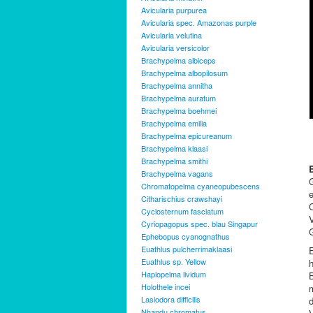
Avicularia purpurea
Avicularia spec. Amazonas purple
Avicularia velutina
Avicularia versicolor
Brachypelma albiceps
Brachypelma albopilosum
Brachypelma annitha
Brachypelma auratum
Brachypelma boehmei
Brachypelma emilia
Brachypelma epicureanum
Brachypelma klaasi
Brachypelma smithi
Brachypelma vagans
Chromatopelma cyaneopubescens
Citharischius crawshayi
Cyclosternum fasciatum
V
Cyriopagopus spec. blau Singapur
G
Ephebopus cyanognathus
Euathlus pulcherrimaklaasi
Euathlus sp. Yellow
h
Haplopelma lividum
Holothele incei
Lasiodora difficilis
Nhandu chromatus