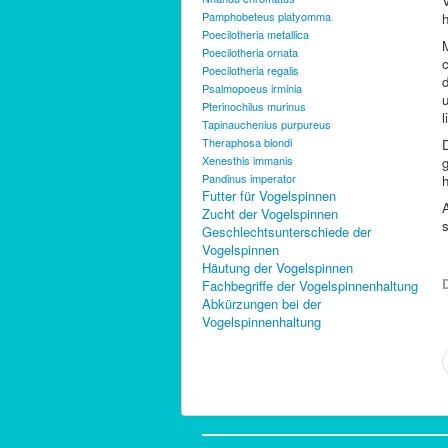
Pamphobeteus platyomma
Poecilotheria metallica
M
Poecilotheria ornata
Poecilotheria regalis
d
Psalmopoeus irminia
u
Pterinochilus murinus
l
Tapinauchenius purpureus
Theraphosa blondi
D
Xenesthis immanis
g
Pandinus imperator
Futter für Vogelspinnen
Zucht der Vogelspinnen
Geschlechtsunterschiede der
Vogelspinnen
Häutung der Vogelspinnen
D
Fachbegriffe der Vogelspinnenhaltung
Abkürzungen bei der
Vogelspinnenhaltung