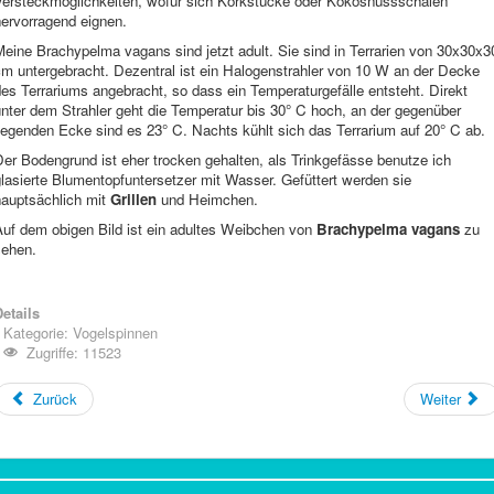
Versteckmöglichkeiten, wofür sich Korkstücke oder Kokosnussschalen
hervorragend eignen.
eine Brachypelma vagans sind jetzt adult. Sie sind in Terrarien von 30x30x3
cm untergebracht. Dezentral ist ein Halogenstrahler von 10 W an der Decke
es Terrariums angebracht, so dass ein Temperaturgefälle entsteht. Direkt
nter dem Strahler geht die Temperatur bis 30° C hoch, an der gegenüber
iegenden Ecke sind es 23° C. Nachts kühlt sich das Terrarium auf 20° C ab.
er Bodengrund ist eher trocken gehalten, als Trinkgefässe benutze ich
lasierte Blumentopfuntersetzer mit Wasser. Gefüttert werden sie
hauptsächlich mit
Grillen
und Heimchen.
Auf dem obigen Bild ist ein adultes Weibchen von
Brachypelma vagans
zu
sehen.
etails
Kategorie:
Vogelspinnen
Zugriffe: 11523
Zurück
Weiter