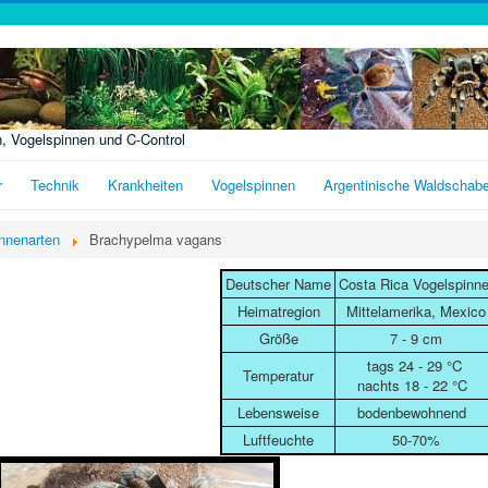
n, Vogelspinnen und C-Control
r
Technik
Krankheiten
Vogelspinnen
Argentinische Waldschab
nnenarten
Brachypelma vagans
Deutscher Name
Costa Rica Vogelspinn
Heimatregion
Mittelamerika, Mexico
Größe
7 - 9 cm
tags 24 - 29 °C
Temperatur
nachts 18 - 22 °C
Lebensweise
bodenbewohnend
Luftfeuchte
50-70%