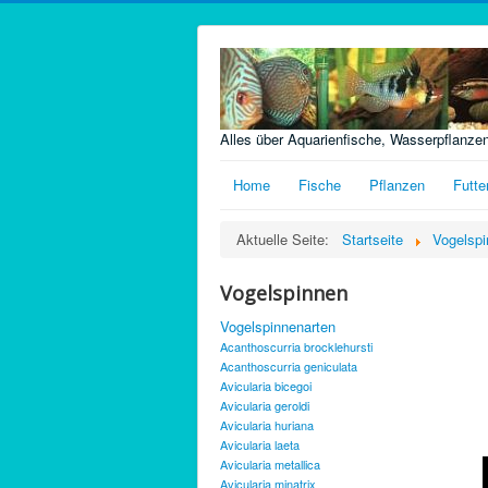
Alles über Aquarienfische, Wasserpflanze
Home
Fische
Pflanzen
Futte
Aktuelle Seite:
Startseite
Vogelspi
Vogelspinnen
Vogelspinnenarten
Acanthoscurria brocklehursti
Acanthoscurria geniculata
Avicularia bicegoi
Avicularia geroldi
Avicularia huriana
Avicularia laeta
Avicularia metallica
Avicularia minatrix