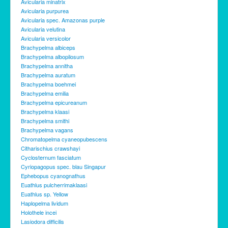
Avicularia minatrix
C-Control
Avicularia purpurea
Avicularia spec. Amazonas purple
Sitemap
Avicularia velutina
Avicularia versicolor
Brachypelma albiceps
Brachypelma albopilosum
Brachypelma annitha
Brachypelma auratum
Brachypelma boehmei
Brachypelma emilia
Brachypelma epicureanum
Brachypelma klaasi
Brachypelma smithi
Brachypelma vagans
Chromatopelma cyaneopubescens
Citharischius crawshayi
Cyclosternum fasciatum
Cyriopagopus spec. blau Singapur
Ephebopus cyanognathus
Euathlus pulcherrimaklaasi
Euathlus sp. Yellow
Haplopelma lividum
Holothele incei
Lasiodora difficilis