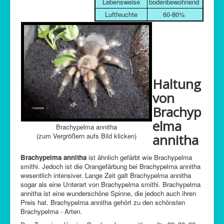
Lebensweise
bodenbewohnend
Luftfeuchte
60-80%
Haltung
von
Brachyp
elma
Brachypelma annitha
(zum Vergrößern aufs Bild klicken)
annitha
Brachypelma annitha
ist ähnlich gefärbt wie Brachypelma
smithi. Jedoch ist die Orangefärbung bei Brachypelma annitha
wesentlich intensiver. Lange Zeit galt Brachypelma annitha
sogar als eine Unterart von Brachypelma smithi. Brachypelma
annitha ist eine wunderschöne Spinne, die jedoch auch ihren
Preis hat. Brachypelma annitha gehört zu den schönsten
Brachypelma - Arten.