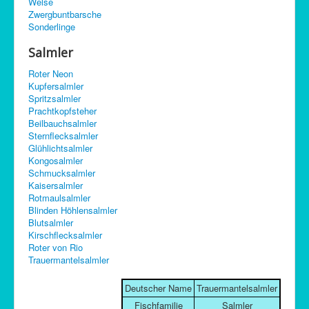
Welse
C-Control
Zwergbuntbarsche
Sonderlinge
Sitemap
Salmler
Roter Neon
Kupfersalmler
Spritzsalmler
Prachtkopfsteher
Beilbauchsalmler
Sternflecksalmler
Glühlichtsalmler
Kongosalmler
Schmucksalmler
Kaisersalmler
Rotmaulsalmler
Blinden Höhlensalmler
Blutsalmler
Kirschflecksalmler
Roter von Rio
Trauermantelsalmler
Deutscher Name
Trauermantelsalmler
Fischfamilie
Salmler