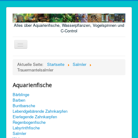
Alles über Aquarienfische, Wasserpflanzen, Vogelspinnen und
C-Control
Navigation
an/aus
Home
Aktuelle Seite:
Startseite
Salmler
Trauermantelsalmler
Fische
Pflanzen
Aquarienfische
Futter
Bärblinge
Barben
Technik
Buntbarsche
Lebendgebärende Zahnkarpfen
Krankheiten
Eierlegende Zahnkarpfen
Regenbogenfische
Vogelspinnen
Labyrinthfische
Argentinische Waldschaben
Salmler