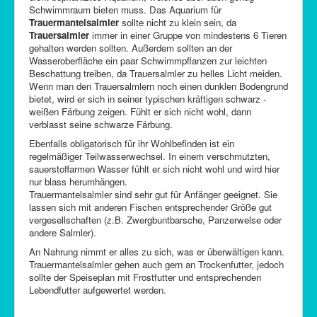
Schwimmraum bieten muss. Das Aquarium für
Trauermantelsalmler
sollte nicht zu klein sein, da
Trauersalmler
immer in einer Gruppe von mindestens 6 Tieren
gehalten werden sollten. Außerdem sollten an der
Wasseroberfläche ein paar Schwimmpflanzen zur leichten
Beschattung treiben, da Trauersalmler zu helles Licht meiden.
Wenn man den Trauersalmlern noch einen dunklen Bodengrund
bietet, wird er sich in seiner typischen kräftigen schwarz -
weißen Färbung zeigen. Fühlt er sich nicht wohl, dann
verblasst seine schwarze Färbung.
Ebenfalls obligatorisch für ihr Wohlbefinden ist ein
regelmäßiger Teilwasserwechsel. In einem verschmutzten,
sauerstoffarmen Wasser fühlt er sich nicht wohl und wird hier
nur blass herumhängen.
Trauermantelsalmler sind sehr gut für Anfänger geeignet. Sie
lassen sich mit anderen Fischen entsprechender Größe gut
vergesellschaften (z.B. Zwergbuntbarsche, Panzerwelse oder
andere Salmler).
An Nahrung nimmt er alles zu sich, was er überwältigen kann.
Trauermantelsalmler gehen auch gern an Trockenfutter, jedoch
sollte der Speiseplan mit Frostfutter und entsprechenden
Lebendfutter aufgewertet werden.