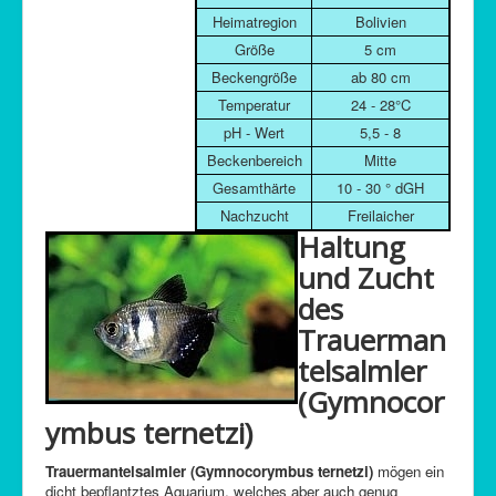
Heimatregion
Bolivien
Größe
5 cm
Beckengröße
ab 80 cm
Temperatur
24 - 28°C
pH - Wert
5,5 - 8
Beckenbereich
Mitte
Gesamthärte
10 - 30 ° dGH
Nachzucht
Freilaicher
Haltung
und Zucht
des
Trauerman
telsalmler
(Gymnocor
ymbus ternetzi)
Trauermantelsalmler (Gymnocorymbus ternetzi)
mögen ein
dicht bepflantztes Aquarium, welches aber auch genug