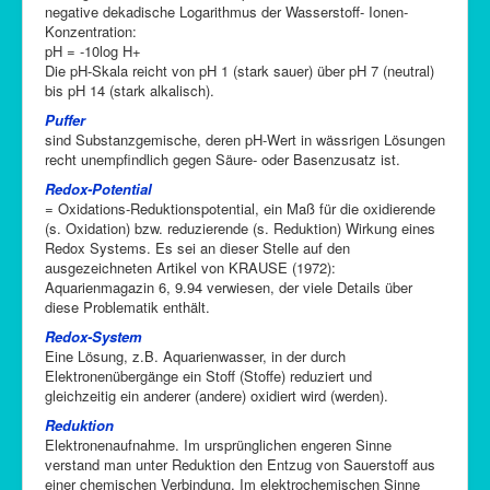
negative dekadische Logarithmus der Wasserstoff- Ionen-
Konzentration:
pH = -10log H+
Die pH-Skala reicht von pH 1 (stark sauer) über pH 7 (neutral)
bis pH 14 (stark alkalisch).
Puffer
sind Substanzgemische, deren pH-Wert in wässrigen Lösungen
recht unempfindlich gegen Säure- oder Basenzusatz ist.
Redox-Potential
= Oxidations-Reduktionspotential, ein Maß für die oxidierende
(s. Oxidation) bzw. reduzierende (s. Reduktion) Wirkung eines
Redox Systems. Es sei an dieser Stelle auf den
ausgezeichneten Artikel von KRAUSE (1972):
Aquarienmagazin 6, 9.94 verwiesen, der viele Details über
diese Problematik enthält.
Redox-System
Eine Lösung, z.B. Aquarienwasser, in der durch
Elektronenübergänge ein Stoff (Stoffe) reduziert und
gleichzeitig ein anderer (andere) oxidiert wird (werden).
Reduktion
Elektronenaufnahme. Im ursprünglichen engeren Sinne
verstand man unter Reduktion den Entzug von Sauerstoff aus
einer chemischen Verbindung. Im elektrochemischen Sinne