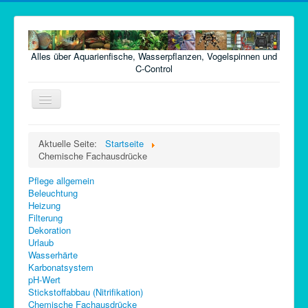
Alles über Aquarienfische, Wasserpflanzen, Vogelspinnen und
C-Control
Navigation
an/aus
Home
Aktuelle Seite:
Startseite
Chemische Fachausdrücke
Fische
Pflanzen
Pflege allgemein
Beleuchtung
Futter
Heizung
Filterung
Technik
Dekoration
Urlaub
Krankheiten
Wasserhärte
Karbonatsystem
Vogelspinnen
pH-Wert
Stickstoffabbau (Nitrifikation)
Argentinische Waldschaben
Chemische Fachausdrücke