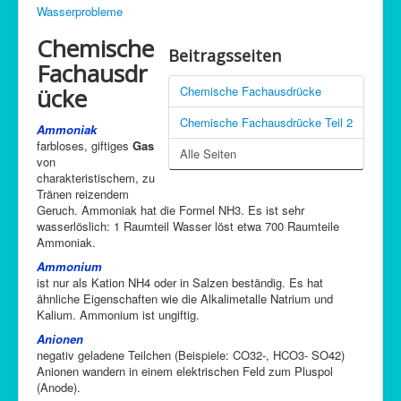
Wasserprobleme
C-Control
Chemische
Sitemap
Beitragsseiten
Fachausdr
ücke
Chemische Fachausdrücke
Chemische Fachausdrücke Teil 2
Ammoniak
farbloses, giftiges
Gas
Alle Seiten
von
charakteristischem, zu
Tränen reizendem
Geruch. Ammoniak hat die Formel NH3. Es ist sehr
wasserlöslich: 1 Raumteil Wasser löst etwa 700 Raumteile
Ammoniak.
Ammonium
ist nur als Kation NH4 oder in Salzen beständig. Es hat
ähnliche Eigenschaften wie die Alkalimetalle Natrium und
Kalium. Ammonium ist ungiftig.
Anionen
negativ geladene Teilchen (Beispiele: CO32-, HCO3- SO42)
Anionen wandern in einem elektrischen Feld zum Pluspol
(Anode).