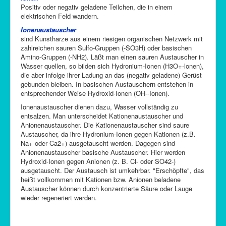
Positiv oder negativ geladene Teilchen, die in einem
elektrischen Feld wandern.
Ionenaustauscher
sind Kunstharze aus einem riesigen organischen Netzwerk mit
zahlreichen sauren Sulfo-Gruppen (-SO3H) oder basischen
Amino-Gruppen (-NH2). Läßt man einen sauren Austauscher in
Wasser quellen, so bilden sich Hydronium-Ionen (H3O+-lonen),
die aber infolge ihrer Ladung an das (negativ geladene) Gerüst
gebunden bleiben. In basischen Austauschern entstehen in
entsprechender Weise Hydroxid-Ionen (OH--Ionen).
Ionenaustauscher dienen dazu, Wasser vollständig zu
entsalzen. Man unterscheidet Kationenaustauscher und
Anionenaustauscher. Die Kationenaustauscher sind saure
Austauscher, da ihre Hydronium-Ionen gegen Kationen (z.B.
Na+ oder Ca2+) ausgetauscht werden. Dagegen sind
Anionenaustauscher basische Austauscher. Hier werden
Hydroxid-Ionen gegen Anionen (z. B. Cl- oder SO42-)
ausgetauscht. Der Austausch ist umkehrbar. "Erschöpfte", das
heißt vollkommen mit Kationen bzw. Anionen beladene
Austauscher können durch konzentrierte Säure oder Lauge
wieder regeneriert werden.