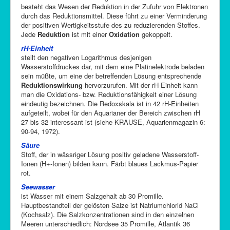
besteht das Wesen der Reduktion in der Zufuhr von Elektronen
durch das Reduktionsmittel. Diese führt zu einer Verminderung
der positiven Wertigkeitsstufe des zu reduzierenden Stoffes.
Jede
Reduktion
ist mit einer
Oxidation
gekoppelt.
rH-Einheit
stellt den negativen Logarithmus desjenigen
Wasserstoffdruckes dar, mit dem eine Platinelektrode beladen
sein müßte, um eine der betreffenden Lösung entsprechende
Reduktionswirkung
hervorzurufen. Mit der rH-Einheit kann
man die Oxidations- bzw. Reduktionsfähigkeit einer Lösung
eindeutig bezeichnen. Die Redoxskala ist in 42 rH-Einheiten
aufgeteilt, wobei für den Aquarianer der Bereich zwischen rH
27 bis 32 interessant ist (siehe KRAUSE, Aquarienmagazin 6:
90-94, 1972).
Säure
Stoff, der in wässriger Lösung positiv geladene Wasserstoff-
Ionen (H+-Ionen) bilden kann. Färbt blaues Lackmus-Papier
rot.
Seewasser
ist Wasser mit einem Salzgehalt ab 30 Promille.
Hauptbestandteil der gelösten Salze ist Natriumchlorid NaCl
(Kochsalz). Die Salzkonzentrationen sind in den einzelnen
Meeren unterschiedlich: Nordsee 35 Promille, Atlantik 36