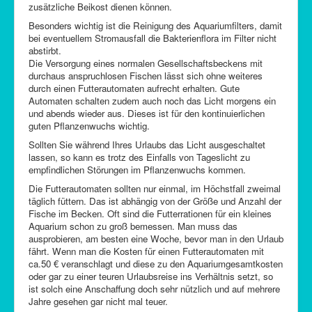
zusätzliche Beikost dienen können.
Besonders wichtig ist die Reinigung des Aquariumfilters, damit
bei eventuellem Stromausfall die Bakterienflora im Filter nicht
abstirbt.
Die Versorgung eines normalen Gesellschaftsbeckens mit
durchaus anspruchlosen Fischen lässt sich ohne weiteres
durch einen Futterautomaten aufrecht erhalten. Gute
Automaten schalten zudem auch noch das Licht morgens ein
und abends wieder aus. Dieses ist für den kontinuierlichen
guten Pflanzenwuchs wichtig.
Sollten Sie während Ihres Urlaubs das Licht ausgeschaltet
lassen, so kann es trotz des Einfalls von Tageslicht zu
empfindlichen Störungen im Pflanzenwuchs kommen.
Die Futterautomaten sollten nur einmal, im Höchstfall zweimal
täglich füttern. Das ist abhängig von der Größe und Anzahl der
Fische im Becken. Oft sind die Futterrationen für ein kleines
Aquarium schon zu groß bemessen. Man muss das
ausprobieren, am besten eine Woche, bevor man in den Urlaub
fährt. Wenn man die Kosten für einen Futterautomaten mit
ca.50 € veranschlagt und diese zu den Aquariumgesamtkosten
oder gar zu einer teuren Urlaubsreise ins Verhältnis setzt, so
ist solch eine Anschaffung doch sehr nützlich und auf mehrere
Jahre gesehen gar nicht mal teuer.