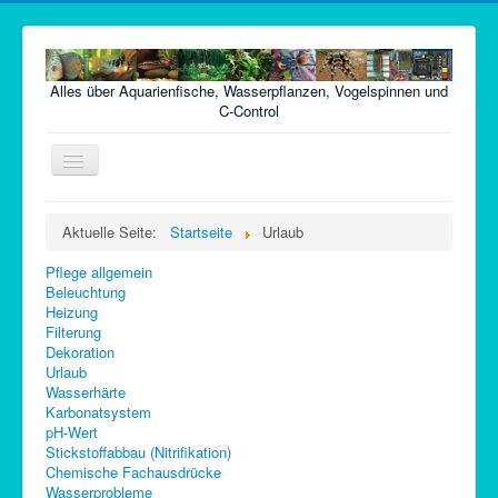
Alles über Aquarienfische, Wasserpflanzen, Vogelspinnen und
C-Control
Navigation
an/aus
Home
Aktuelle Seite:
Startseite
Urlaub
Fische
Pflege allgemein
Pflanzen
Beleuchtung
Heizung
Futter
Filterung
Dekoration
Technik
Urlaub
Wasserhärte
Krankheiten
Karbonatsystem
pH-Wert
Vogelspinnen
Stickstoffabbau (Nitrifikation)
Chemische Fachausdrücke
Argentinische Waldschaben
Wasserprobleme