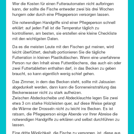
Wer die Kosten für einen Futterautomaten nicht aufbringen
kann, der sollte die Fische entweder zwei bis drei Wochen
hungern oder durch eine Pflegeperson versorgen lassen.
Die notwendigen Handgriffe sind einer Pflegeperson schnell
erklärt: auf jeden Fall ist die Temperatur täglich zu
kontrollieren, am besten, sie erstellen eine kleine Checkliste
mit den wichtigsten Daten.
Da es die meisten Leute mit den Fischen gut meinen, wird
leicht überfüttert, deshalb portionieren Sie die tägliche
Futterration in kleinen Plastikdöschen. Wenn eine unerfahrene
Person nur den Inhalt eines Futterdöschens, das auch ein oder
zwei Futtertabletten enthalten darf, in das Becken zu geben
braucht, so kann eigentlich wenig schief gehen.
Das Zimmer, in dem das Becken steht, sollte mit Jalousien
abgedunkelt werden, dann kann die Sonneneinstrahlung das
Beckenwasser nicht zu stark aufheizen.
Zwischen Abdeckscheibe und Abdeckleuchte legen Sie zwei
etwa 3 cm starke Holzleisten quer, auf diese Weise gelangt
die Wärme der Drosseln nicht zu leicht ins Becken. Es ist
ratsam, die Pflegeperson einige Abende vor Ihrer Abreise die
notwendigen Handgriffe zu erklären und selbst durchführen zu
lassen.
Eine dritte Möglichkeit, die Fische zu versorgen, ist, diese aus