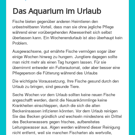
C-Control
Das Aquarium im Urlaub
Sitemap
Fische bieten gegenüber anderen Heimtieren den
unbestreitbaren Vorteil, dass man sie ohne jegliche Pflege
während einer vorübergehenden Abwesenheit sich selbst
überlassen kann. Ein Wochenendurlaub ist also überhaupt kein
Problem.
Ausgewachsene, gut ernährte Fische vermögen sogar über
einige Wochen hinweg zu hungern. Jungtiere dagegen sollte
man nicht mehr als einen Tag hungern lassen. Für sie
übernimmt entweder ein Futterautomat, oder aber besser eine
Pflegeperson die Fütterung während des Urlaubs
Die wichtigste Voraussetzung, Ihre Fische gesund durch den
Urlaub zu bringen, sind gesunde Tiere.
Sechs Wochen vor dem Urlaub sollten keine neuen Fische
angeschafft werden, damit die Neuankömmlinge keine
Krankheiten einschleppen, durch die sich die alten
Beckeninsassen infizieren könnten. Vor dem Urlaub reinigen
Sie das Becken gründlich und wechseln mindestens ein Drittel
des Beckenwassers gegen frisches, aufbereitetes
Leitungswasser aus. Algen werden während dieser Reinigung
nicht entfernt, weil sie manchen Fischarten als wertvolle,