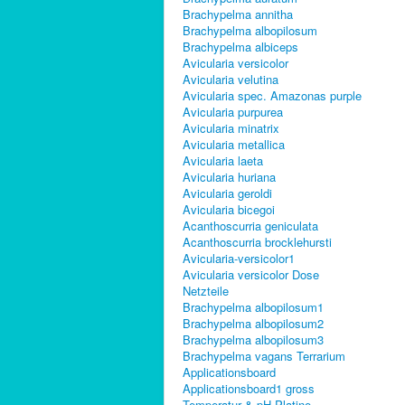
Brachypelma annitha
Brachypelma albopilosum
Brachypelma albiceps
Avicularia versicolor
Avicularia velutina
Avicularia spec. Amazonas purple
Avicularia purpurea
Avicularia minatrix
Avicularia metallica
Avicularia laeta
Avicularia huriana
Avicularia geroldi
Avicularia bicegoi
Acanthoscurria geniculata
Acanthoscurria brocklehursti
Avicularia-versicolor1
Avicularia versicolor Dose
Netzteile
Brachypelma albopilosum1
Brachypelma albopilosum2
Brachypelma albopilosum3
Brachypelma vagans Terrarium
Applicationsboard
Applicationsboard1 gross
Temperatur & pH Platine