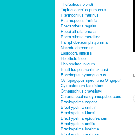
Theraphosa blondi
Tapinauchenius purpureus
Pterinochilus murinus
Psalmopoeus irminia
Poecilotheria regalis
Poecilotheria ornata
Poecilotheria metallica
Pamphobeteus platyomma
Nhandu chromatus
Lasiodora difficilis
Holothele incei
Haplopelma lividum
Euathlus pulcherrimaklaasi
Ephebopus cyanognathus
D
Cyriopagopus spec. blau Singapur
Cyclosternum fasciatum
Citharischius crawshayi
Chromatopelma cyaneopubescens
Brachypelma vagans
Brachypelma smithi
Brachypelma klaasi
Brachypelma epicureanum
Brachypelma emilia
Brachypelma boehmei
Brachypelma auratum