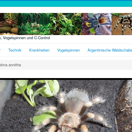
n, Vogelspinnen und C-Control
r
Technik
Krankheiten
Vogelspinnen
Argentinische Waldschab
elma annitha