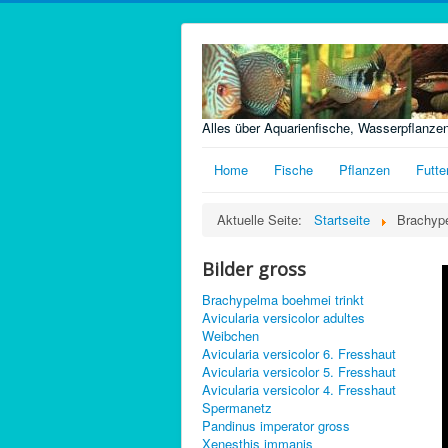
Alles über Aquarienfische, Wasserpflanze
Home
Fische
Pflanzen
Futte
Aktuelle Seite:
Startseite
Brachyp
Bilder gross
Brachypelma boehmei trinkt
Avicularia versicolor adultes
Weibchen
Avicularia versicolor 6. Fresshaut
Avicularia versicolor 5. Fresshaut
Avicularia versicolor 4. Fresshaut
Spermanetz
Pandinus imperator gross
Xenesthis immanis