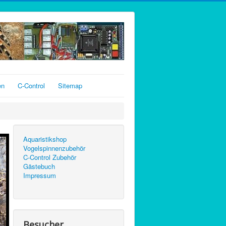
en
C-Control
Sitemap
Aquaristikshop
Vogelspinnenzubehör
C-Control Zubehör
Gästebuch
Impressum
Besucher