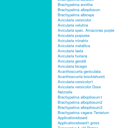
Brachypelma annitha
Brachypelma albopilosum
Brachypelma albiceps
Avicularia versicolor
Avicularia velutina
Avicularia spec. Amazonas purple
Avicularia purpurea
Avicularia minatrix
Avicularia metallica
Avicularia laeta
Avicularia huriana
Avicularia geroldi
Avicularia bicegoi
Acanthoscurria geniculata
Acanthoscurria brocklehursti
Avicularia-versicolor1
Avicularia versicolor Dose
Netzteile
Brachypelma albopilosum1
Brachypelma albopilosum2
Brachypelma albopilosum3
Brachypelma vagans Terrarium
Applicationsboard
Applicationsboard1 gross
Temperatur & pH Platine