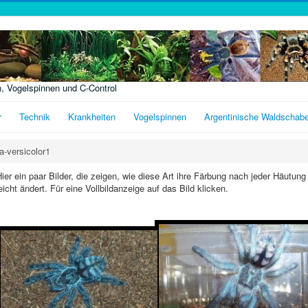
n, Vogelspinnen und C-Control
r
Technik
Krankheiten
Vogelspinnen
Argentinische Waldschab
a-versicolor1
ier ein paar Bilder, die zeigen, wie diese Art ihre Färbung nach jeder Häutung
eicht ändert. Für eine Vollbildanzeige auf das Bild klicken.