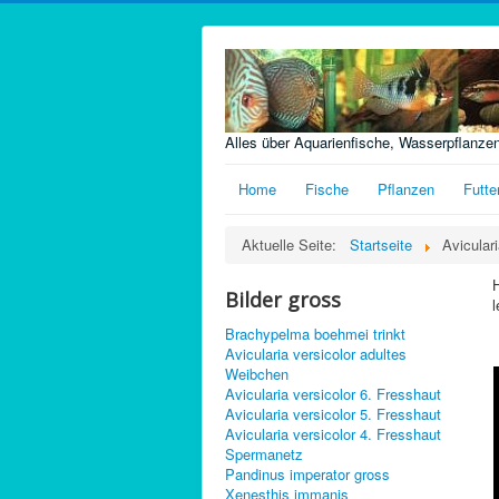
Alles über Aquarienfische, Wasserpflanze
Home
Fische
Pflanzen
Futte
Aktuelle Seite:
Startseite
Aviculari
H
Bilder gross
l
Brachypelma boehmei trinkt
Avicularia versicolor adultes
Weibchen
Avicularia versicolor 6. Fresshaut
Avicularia versicolor 5. Fresshaut
Avicularia versicolor 4. Fresshaut
Spermanetz
Pandinus imperator gross
Xenesthis immanis