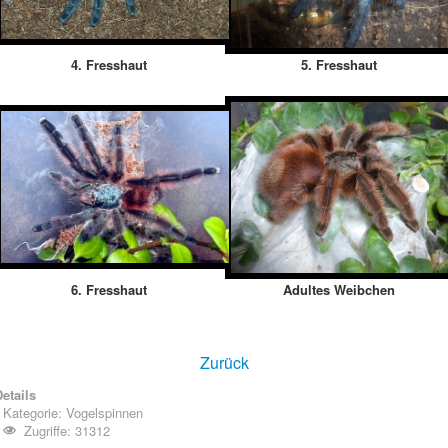
4. Fresshaut
5. Fresshaut
6. Fresshaut
Adultes Weibchen
Zurück
etails
Kategorie:
Vogelspinnen
Zugriffe: 31312