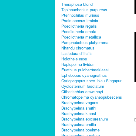
Theraphosa blondi
Tapinauchenius purpureus
Pterinochilus murinus
Psalmopoeus irminia
Poecilotheria regalis
Poecilotheria ornata
Poecilotheria metallica
Pamphobeteus platyomma
Nhandu chromatus
Lasiodora difficilis
Holothele incei
Haplopelma lividum
Euathlus pulcherrimaklaasi
Ephebopus cyanognathus
Cyriopagopus spec. blau Singapur
Cyclosternum fasciatum
Citharischius crawshayi
Chromatopelma cyaneopubescens
Brachypelma vagans
Brachypelma smithi
Brachypelma klaasi
Brachypelma epicureanum
D
Brachypelma emilia
Brachypelma boehmei
Brachypelma auratum