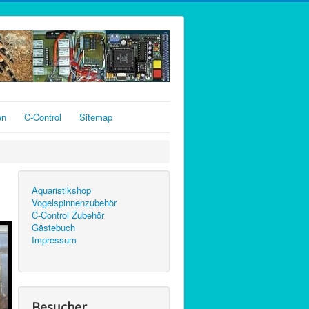
en
C-Control
Sitemap
Aquaristikshop
Vogelspinnenzubehör
C-Control Zubehör
Gästebuch
Impressum
Besucher