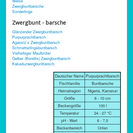
Welse
C-Control
Zwergbuntbarsche
Sonderlinge
Sitemap
Zwergbunt - barsche
Glänzender Zwergbuntbarsch
Purpurprachtbarsch
Agassiz`s Zwergbuntbarsch
Schmetterlingsbuntbarsch
Vielfarbiger Maulbrüter
Gelber (Borellis) Zwergbuntbarsch
Kakaduzwergbuntbarsch
Deutscher Name
Purpurprachtbarsch
Fischfamilie
Buntbarsche
Heimatregion
Nigeria, Kamerun
Größe
6 - 10 cm
Beckengröße
100 l
Temperatur
24 - 27 °C
pH - Wert
6 - 7,5
Beckenbereich
Unten