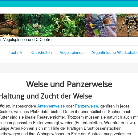
n, Vogelspinnen und C-Control
r
Technik
Krankheiten
Vogelspinnen
Argentinische Waldschab
Welse und Panzerwelse
Haltung und Zucht der Welse
Welse
, insbesondere
Antennenwelse
oder
Panzerwelse
, gehören in jedes
Becken, welches Platz dafür bietet. Durch ihr unermüdliches Suchen nach
utter sind sie ideale Restevernichter. Trotzdem müssen sie natürlich auch mi
hnen angepassten Futter versorgt werden (Futtertabletten, Wurmfutter usw.).
inige Arten können sich mit Hilfe der kräftigen Brustflossenstacheln
fortbewegen und ihre Wohngewässer im Falle der Austrocknung verlassen.