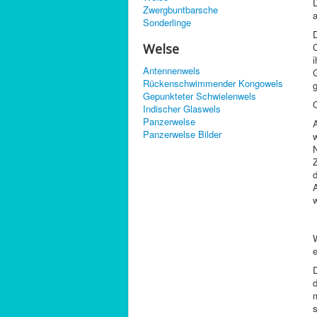
Zwergbuntbarsche
Sonderlinge
D
Welse
i
Antennenwels
G
Rückenschwimmender Kongowels
Gepunkteter Schwielenwels
Indischer Glaswels
Panzerwelse
Panzerwelse Bilder
N
Z
d
A
e
d