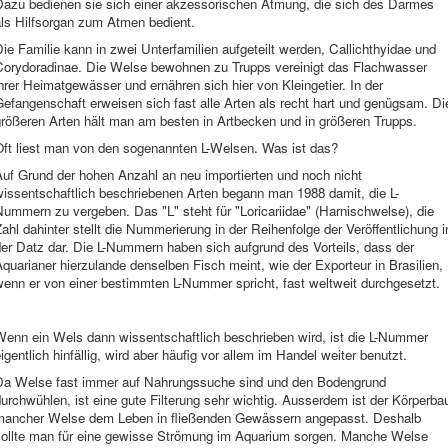
Dazu bedienen sie sich einer akzessorischen Atmung, die sich des Darmes
als Hilfsorgan zum Atmen bedient.
ie Familie kann in zwei Unterfamilien aufgeteilt werden, Callichthyidae und
Corydoradinae. Die Welse bewohnen zu Trupps vereinigt das Flachwasser
hrer Heimatgewässer und ernähren sich hier von Kleingetier. In der
efangenschaft erweisen sich fast alle Arten als recht hart und genügsam. Di
größeren Arten hält man am besten in Artbecken und in größeren Trupps.
Oft liest man von den sogenannten L-Welsen. Was ist das?
Auf Grund der hohen Anzahl an neu importierten und noch nicht
wissentschaftlich beschriebenen Arten begann man 1988 damit, die L-
ummern zu vergeben. Das "L" steht für "Loricariidae" (Harnischwelse), die
ahl dahinter stellt die Nummerierung in der Reihenfolge der Veröffentlichung i
er Datz dar. Die L-Nummern haben sich aufgrund des Vorteils, dass der
quarianer hierzulande denselben Fisch meint, wie der Exporteur in Brasilien,
wenn er von einer bestimmten L-Nummer spricht, fast weltweit durchgesetzt.
Wenn ein Wels dann wissentschaftlich beschrieben wird, ist die L-Nummer
igentlich hinfällig, wird aber häufig vor allem im Handel weiter benutzt.
Da Welse fast immer auf Nahrungssuche sind und den Bodengrund
urchwühlen, ist eine gute Filterung sehr wichtig. Ausserdem ist der Körperba
mancher Welse dem Leben in fließenden Gewässern angepasst. Deshalb
sollte man für eine gewisse Strömung im Aquarium sorgen. Manche Welse