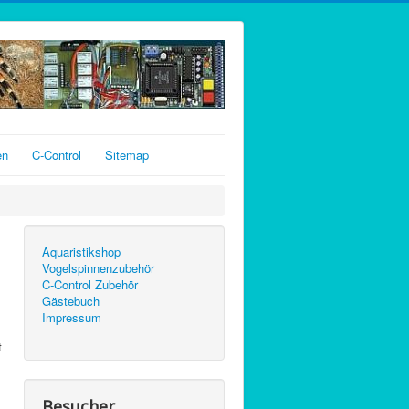
en
C-Control
Sitemap
Aquaristikshop
Vogelspinnenzubehör
C-Control Zubehör
Gästebuch
Impressum
t
Besucher