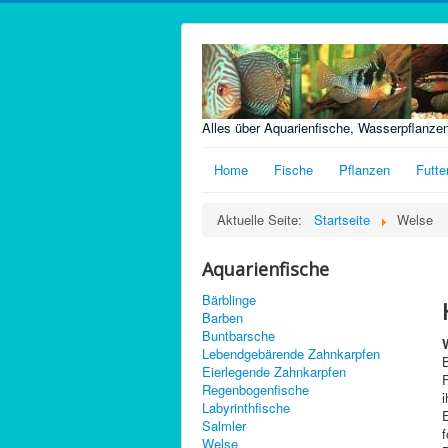
Alles über Aquarienfische, Wasserpflanze
Home
Fische
Pflanzen
Futte
Aktuelle Seite:
Startseite
Welse
Aquarienfische
Bärblinge
Barben
Buntbarsche
Lebendgebärende Zahnkarpfen
Eierlegende Zahnkarpfen
F
Regenbogenfische
i
Labyrinthfische
E
Salmler
Welse