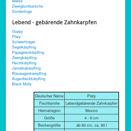
Welse
C-Control
Zwergbuntbarsche
Sonderlinge
Sitemap
Lebend - gebärende Zahnkarpfen
Guppy
Platy
Schwertträger
Segelkärpfling
Papageienkärpfling
Zwergkärpfling
Hechtkärpfling
Jamaikakärpfling
Blauaugenkaerpfling
Augenfleckkärpfling
Black Molly
Deutscher Name
Platy
Fischfamilie
Lebendgebärende Zahnkarpfen
Heimatregion
Mexico
Größe
4 - 6 cm
Beckengröße
ab 60 cm, ca. 60 l