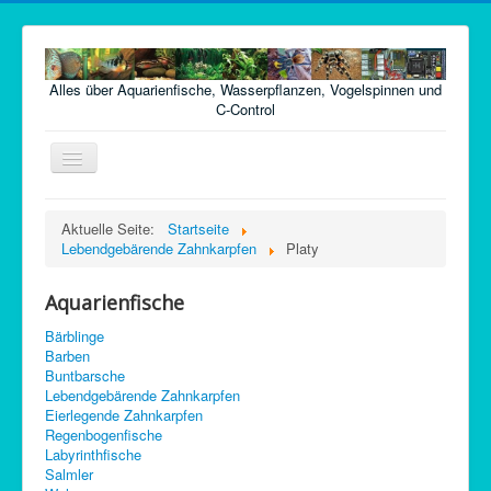
Alles über Aquarienfische, Wasserpflanzen, Vogelspinnen und
C-Control
Navigation
an/aus
Home
Aktuelle Seite:
Startseite
Lebendgebärende Zahnkarpfen
Platy
Fische
Pflanzen
Aquarienfische
Futter
Bärblinge
Barben
Technik
Buntbarsche
Lebendgebärende Zahnkarpfen
Krankheiten
Eierlegende Zahnkarpfen
Regenbogenfische
Vogelspinnen
Labyrinthfische
Argentinische Waldschaben
Salmler