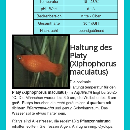
Temperatur
18 - 28°C
pH - Wert
6 - 8
Beckenbereich
Mitte - Oben
Gesamthärte
30 ° dGH
Nachzucht
lebendgebärend
Haltung des
Platy
(Xiphophorus
maculatus)
Die optimale
Haltungstemperatur für den
Platy
(
Xiphophorus maculatus
) im
Aquarium
liegt bei 20-25
°C. Die Männchen werden bis 3,5 cm, die Weibchen bis 6 cm
groß.
Platys
brauchen ein recht geräumiges
Aquarium
mit
dichtem
Pflanzenwuchs
und genug Schwimmraum. Das
Wasser sollte etwas härter sein.
Platys
sind Allesfresser, die regelmäßig
Pflanzennahrung
erhalten sollten. Sie fressen Algen, Anflugnahrung, Cyclops,