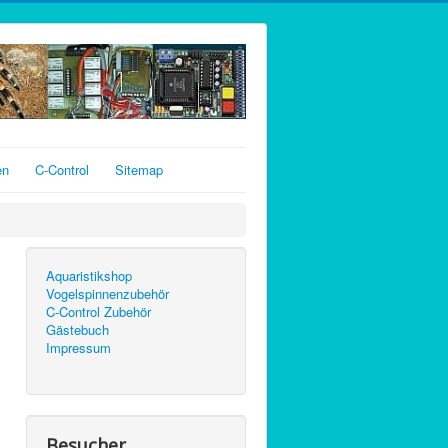
en
C-Control
Sitemap
Aquaristikshop
Vogelspinnenzubehör
C-Control Zubehör
Gästebuch
Impressum
Besucher