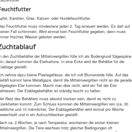
Feuchtfutter
pfel, Karotten, Gras, Katzen- oder Hundefeuchtfutter
Das Feuchtfutter muss mindestens jeden 2. Tag erneuert werden. Es darf auf
keinen Fall schimmeln. Wird einmal kein Feuchtfutter gegeben, dann muss
immer frisches Wasser geboten werden.
Zuchtablauf
n den Zuchtbehälter der Mittelmeergrillen fülle ich als Bodengrund Sägespäne
in, darauf kommen die Eierkartons. In eine Ecke wird der Behälter für die
iablage gestellt.
ch nehme dazu kleine Plastegefässe, die ich voll Blumenerde fülle. Auf das
efäß kommt feine Metallgaze, damit die Mittelmeergrillen nicht an die gerade
bgelegten Eier kommen. Macht man dies nicht, wird ein Teil der Eier
efressen. Der Eiablagebehälter ist ständig feucht zu halten.
er Rest des Behälters muss absolut trocken sein, damit es nicht zu
Krankheiten kommt. Zum Schluss kommen die Mittelmeergrillen rein (ca. 30
eibliche und 10 männliche). Der Eiablagebehälter wird einmal pro Woche
ewechselt und in ein Aufzuchtbecken gestellt.
Nach ca. 2 Wochen, je nach Temperatur, erscheinen die ersten kleinen
ittelmeergrillen. Die Tiere wachsen trotz gleicher Bedingungen oft