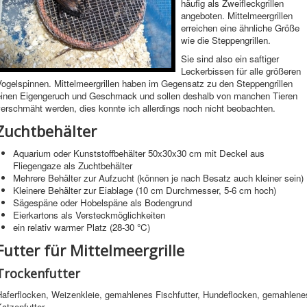
häufig als Zweifleckgrillen
angeboten. Mittelmeergrillen
erreichen eine ähnliche Größe
wie die Steppengrillen.
Sie sind also ein saftiger
Leckerbissen für alle größeren
Vogelspinnen. Mittelmeergrillen haben im Gegensatz zu den Steppengrillen
einen Eigengeruch und Geschmack und sollen deshalb von manchen Tieren
erschmäht werden, dies konnte ich allerdings noch nicht beobachten.
Zuchtbehälter
Aquarium oder Kunststoffbehälter 50x30x30 cm mit Deckel aus
Fliegengaze als Zuchtbehälter
Mehrere Behälter zur Aufzucht (können je nach Besatz auch kleiner sein)
Kleinere Behälter zur Eiablage (10 cm Durchmesser, 5-6 cm hoch)
Sägespäne oder Hobelspäne als Bodengrund
Eierkartons als Versteckmöglichkeiten
ein relativ warmer Platz (28-30 °C)
Futter für Mittelmeergrille
Trockenfutter
Haferflocken, Weizenkleie, gemahlenes Fischfutter, Hundeflocken, gemahlene
atzenfutter