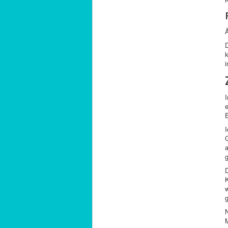
Ä
I
e
E
I
G
a
g
D
w
g
M