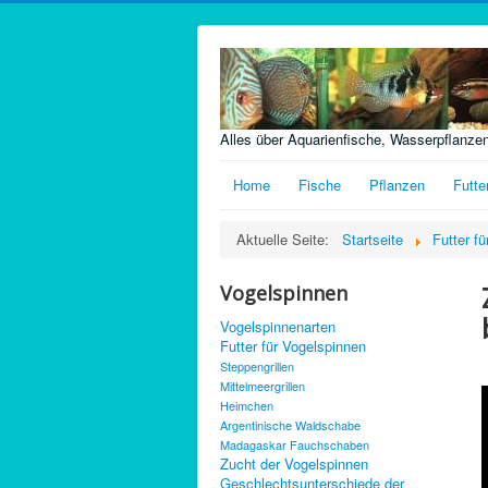
Alles über Aquarienfische, Wasserpflanze
Home
Fische
Pflanzen
Futte
Aktuelle Seite:
Startseite
Futter f
Vogelspinnen
Vogelspinnenarten
Futter für Vogelspinnen
Steppengrillen
Mittelmeergrillen
Heimchen
Argentinische Waldschabe
Madagaskar Fauchschaben
Zucht der Vogelspinnen
Geschlechtsunterschiede der