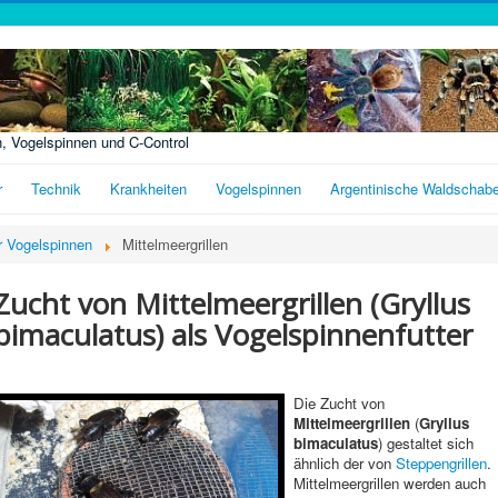
n, Vogelspinnen und C-Control
r
Technik
Krankheiten
Vogelspinnen
Argentinische Waldschab
ür Vogelspinnen
Mittelmeergrillen
Zucht von Mittelmeergrillen (Gryllus
bimaculatus) als Vogelspinnenfutter
Die Zucht von
Mittelmeergrillen
(
Gryllus
bimaculatus
) gestaltet sich
ähnlich der von
Steppengrillen
.
Mittelmeergrillen werden auch