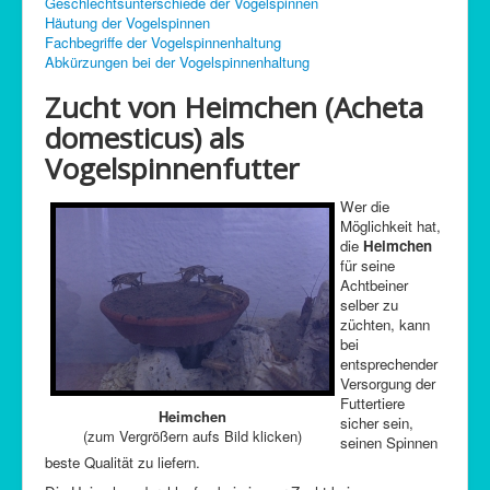
Geschlechtsunterschiede der Vogelspinnen
C-Control
Häutung der Vogelspinnen
Fachbegriffe der Vogelspinnenhaltung
Sitemap
Abkürzungen bei der Vogelspinnenhaltung
Zucht von Heimchen (Acheta
domesticus) als
Vogelspinnenfutter
Wer die
Möglichkeit hat,
die
Heimchen
für seine
Achtbeiner
selber zu
züchten, kann
bei
entsprechender
Versorgung der
Futtertiere
Heimchen
sicher sein,
(zum Vergrößern aufs Bild klicken)
seinen Spinnen
beste Qualität zu liefern.