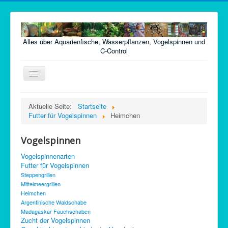
Alles über Aquarienfische, Wasserpflanzen, Vogelspinnen und
C-Control
Navigation
an/aus
Home
Aktuelle Seite:
Startseite
Futter für Vogelspinnen
Heimchen
Fische
Pflanzen
Vogelspinnen
Futter
Vogelspinnenarten
Futter für Vogelspinnen
Technik
Steppengrillen
Mittelmeergrillen
Krankheiten
Heimchen
Vogelspinnen
Argentinische Waldschabe
Madagaskar Fauchschaben
Argentinische Waldschaben
Zucht der Vogelspinnen