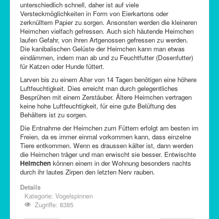
unterschiedlich schnell, daher ist auf viele
Versteckmöglichkeiten in Form von Eierkartons oder
zerknülltem Papier zu sorgen. Ansonsten werden die kleineren
Heimchen vielfach gefressen. Auch sich häutende Heimchen
laufen Gefahr, von ihren Artgenossen gefressen zu werden.
Die kanibalischen Gelüste der Heimchen kann man etwas
eindämmen, indem man ab und zu Feuchtfutter (Dosenfutter)
für Katzen oder Hunde füttert.
Larven bis zu einem Alter von 14 Tagen benötigen eine höhere
Luftfeuchtigkeit. Dies erreicht man durch gelegentliches
Besprühen mit einem Zerstäuber. Ältere Heimchen vertragen
keine hohe Luftfeuchtigkeit, für eine gute Belüftung des
Behälters ist zu sorgen.
Die Entnahme der Heimchen zum Füttern erfolgt am besten im
Freien, da es immer einmal vorkommen kann, dass einzelne
Tiere entkommen. Wenn es draussen kälter ist, dann werden
die Heimchen träger und man erwischt sie besser. Entwischte
Heimchen
können einem in der Wohnung besonders nachts
durch ihr lautes Zirpen den letzten Nerv rauben.
Details
Kategorie:
Vogelspinnen
Zugriffe: 8385