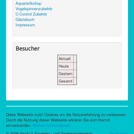
Aquaristikshop
Vogelspinnenzubehör
C-Control Zubehör
Gästebuch
Impressum
Besucher
Aktuell
Heute
Gestern
Gesamt
Diese Webseite nutzt Cookies um die Nutzererfahrung zu verbessern.
Durch die Nutzung dieser Webseite erklären Sie sich hiermit
einverstanden.
Weitere Informationen
© 2026 Hardy`s Aquarien - und Vogelspinnenpage
Nach oben