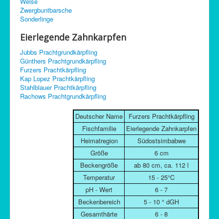
Welse
C-Control
Zwergbuntbarsche
Sonderlinge
Sitemap
Eierlegende Zahnkarpfen
Jubbs Prachtgrundkärpfling
Günthers Prachtgrundkärpfling
Furzers Prachtkärpfling
Kap Lopez Prachtkärpfling
Stahlblauer Prachtkärpfling
Rachows Prachtgrundkärpfling
Deutscher Name
Furzers Prachtkärpfling
Fischfamilie
Eierlegende Zahnkarpfen
Heimatregion
Südostsimbabwe
Größe
6 cm
Beckengröße
ab 80 cm, ca. 112 l
Temperatur
15 - 25°C
pH - Wert
6 - 7
Beckenbereich
5 - 10 ° dGH
Gesamthärte
6 - 8