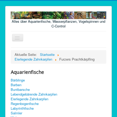
Alles über Aquarienfische, Wasserpflanzen, Vogelspinnen und
C-Control
Navigation
an/aus
Home
Aktuelle Seite:
Startseite
Eierlegende Zahnkarpfen
Furzers Prachtkärpfling
Fische
Pflanzen
Aquarienfische
Futter
Bärblinge
Barben
Technik
Buntbarsche
Lebendgebärende Zahnkarpfen
Krankheiten
Eierlegende Zahnkarpfen
Regenbogenfische
Vogelspinnen
Labyrinthfische
Argentinische Waldschaben
Salmler