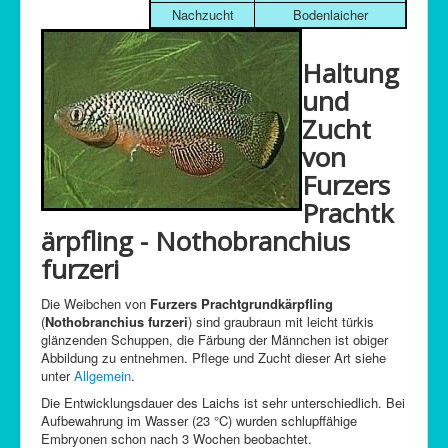
Nachzucht
Bodenlaicher
Haltung
und
Zucht
von
Furzers
Prachtk
ärpfling - Nothobranchius
furzeri
Die Weibchen von
Furzers Prachtgrundkärpfling
(
Nothobranchius furzeri
) sind graubraun mit leicht türkis
glänzenden Schuppen, die Färbung der Männchen ist obiger
Abbildung zu entnehmen. Pflege und Zucht dieser Art siehe
unter
Allgemein
.
Die Entwicklungsdauer des Laichs ist sehr unterschiedlich. Bei
Aufbewahrung im Wasser (23 °C) wurden schlupffähige
Embryonen schon nach 3 Wochen beobachtet.