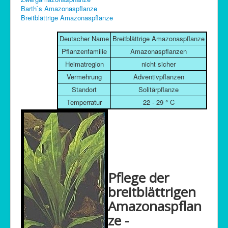
Barth`s Amazonaspflanze
C-Control
Breitblättrige Amazonaspflanze
Sitemap
Deutscher Name
Breitblättrige Amazonaspflanze
Pflanzenfamilie
Amazonaspflanzen
Heimatregion
nicht sicher
Vermehrung
Adventivpflanzen
Standort
Solitärpflanze
Temperratur
22 - 29 ° C
Pflege der
breitblättrigen
Amazonaspflan
ze -