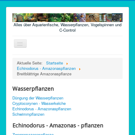
Alles über Aquarienfische, Wasserpflanzen, Vogelspinnen und
C-Control
Navigation
an/aus
Home
Aktuelle Seite:
Startseite
Echinodorus - Amazonaspflanzen
Fische
Breitblättrige Amazonaspflanze
Pflanzen
Wasserpflanzen
Futter
Düngung der Wasserpflanzen
Technik
Cryptocorynen - Wasserkelche
Echinodorus - Amazonaspflanzen
Krankheiten
Schwimmpflanzen
Vogelspinnen
Echinodorus - Amazonas - pflanzen
Argentinische Waldschaben
Zwergamazonaspflanze