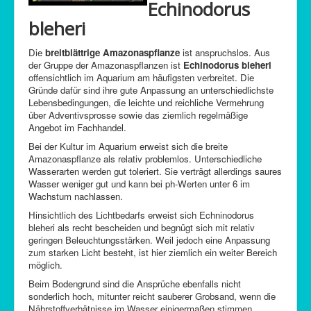
Echinodorus
bleheri
Die
breitblättrige Amazonaspflanze
ist anspruchslos. Aus
der Gruppe der Amazonaspflanzen ist
Echinodorus bleheri
offensichtlich im Aquarium am häufigsten verbreitet. Die
Gründe dafür sind ihre gute Anpassung an unterschiedlichste
Lebensbedingungen, die leichte und reichliche Vermehrung
über Adventivsprosse sowie das ziemlich regelmäßige
Angebot im Fachhandel.
Bei der Kultur im Aquarium erweist sich die breite
Amazonaspflanze als relativ problemlos. Unterschiedliche
Wasserarten werden gut toleriert. Sie verträgt allerdings saures
Wasser weniger gut und kann bei ph-Werten unter 6 im
Wachstum nachlassen.
Hinsichtlich des Lichtbedarfs erweist sich Echninodorus
bleheri als recht bescheiden und begnügt sich mit relativ
geringen Beleuchtungsstärken. Weil jedoch eine Anpassung
zum starken Licht besteht, ist hier ziemlich ein weiter Bereich
möglich.
Beim Bodengrund sind die Ansprüche ebenfalls nicht
sonderlich hoch, mitunter reicht sauberer Grobsand, wenn die
Nährstoffverhätnisse im Wasser einigermaßen stimmen.