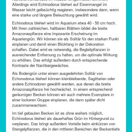
Allerdings wird Echinodorus bleheri auf Eisenmangel im
Wasser leicht gelbsüchtig reagieren, insbesondere dann, wenn
eine starke und längere Beleuchtung gewählt wird.
Echinodorus bleheri wird im Aquarium etwa 40 - 50 cm hoch.
Mit Ihren zahlreichen, haltbaren Blättern bildet die breite
Amazonaspflanze eine imposante Erscheinung im
Aquariengrün. Wir können sie als Solitär für den starken Punkt
einplanen und damit einen Blickfang in der Dekoration
schaffen. Dabei wird es notwendig, die Begleitpflanzen in
ausreichender Entfernung zu halten, um die optimale Wirkung
zu erhöhen. Das erfolgt außerdem durch entsprechende
Kontraste der Nachbargewächse.
Als Bodengrün unter einem ausgedehnten Solitär von
Echonodorus bleheri können kleinbleibende, Sagittarien oder
andere Echinodoren gewählt werden, aus denen die breite
Amazonaspflanze frei hochwächst. In einem entsprechend
geräumigen Becken können wir auch mehrere Exemplare in
einer lockeren Gruppe einplanen, die dann später dicht
zusammenwachsen.
Im tief gebauten Becken ist es ohne weiters möglich,
Echinodorus bleheri als dauerhaftes Grün im Hintergrund zu
verplanen. Das bringt außerdem Vorteile beim einkürzen von
Stengelpflanzen, die in den mttleren Bereichen der Beckentiefe